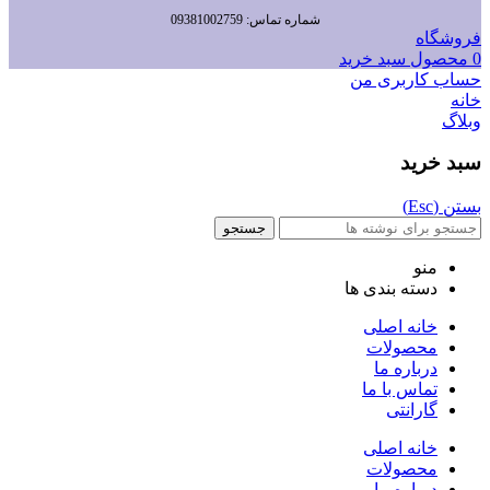
شماره تماس: 09381002759
فروشگاه
0
محصول
سبد خرید
حساب کاربری من
خانه
وبلاگ
سبد خرید
بستن (Esc)
جستجو
منو
دسته بندی ها
خانه اصلی
محصولات
درباره ما
تماس با ما
گارانتی
خانه اصلی
محصولات
درباره ما