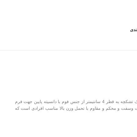
ندی
یک سمت تشک دارای تشکچه نرم بصورت دور دوز دارای لایه مموری فوم به قطر 4 سانت جهت فرم پذیری بدن در سطح تشک . سمت دیگر تشک تشکچه به قطر 4 سانتیمتر از جنس فوم با دانسیته پایین جهت فرم
شتر بدن در سطح تشک و پر کردن بهتر نقاط گود بدن . تشک دارای سمت تابستانی و زمستانی . دیواره تشک بلند به قطر 38 سانت وسفت و محکم و مقاوم با تحمل وزن بالا مناسب افرادی است که