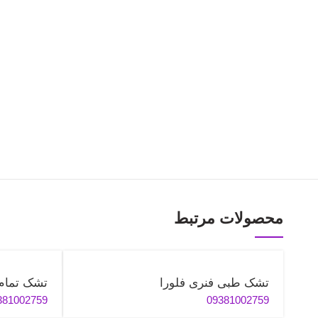
محصولات مرتبط
تشک طبی فنری فلورا
تشک تمام 
381002759
09381002759